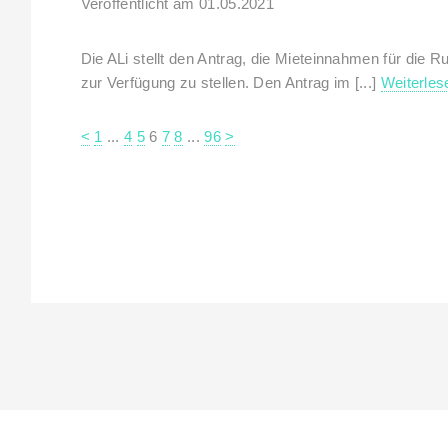
Veröffentlicht am 01.05.2021
Die ALi stellt den Antrag, die Mieteinnahmen für die 
zur Verfügung zu stellen. Den Antrag im [...]
Weiterles
<
1
...
4
5
6
7
8
...
96
>