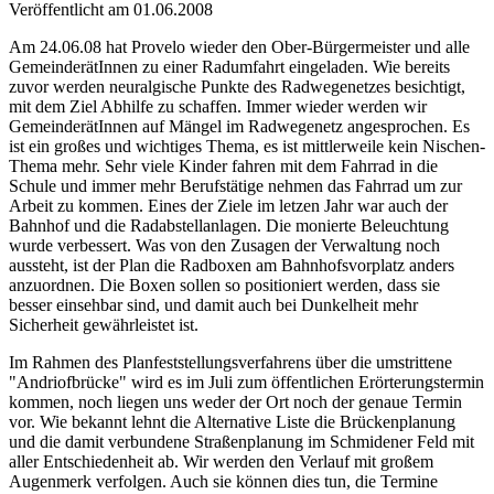
Veröffentlicht am 01.06.2008
Am 24.06.08 hat Provelo wieder den Ober-Bürgermeister und alle
GemeinderätInnen zu einer Radumfahrt eingeladen. Wie bereits
zuvor werden neuralgische Punkte des Radwegenetzes besichtigt,
mit dem Ziel Abhilfe zu schaffen. Immer wieder werden wir
GemeinderätInnen auf Mängel im Radwegenetz angesprochen. Es
ist ein großes und wichtiges Thema, es ist mittlerweile kein Nischen-
Thema mehr. Sehr viele Kinder fahren mit dem Fahrrad in die
Schule und immer mehr Berufstätige nehmen das Fahrrad um zur
Arbeit zu kommen. Eines der Ziele im letzen Jahr war auch der
Bahnhof und die Radabstellanlagen. Die monierte Beleuchtung
wurde verbessert. Was von den Zusagen der Verwaltung noch
aussteht, ist der Plan die Radboxen am Bahnhofsvorplatz anders
anzuordnen. Die Boxen sollen so positioniert werden, dass sie
besser einsehbar sind, und damit auch bei Dunkelheit mehr
Sicherheit gewährleistet ist.
Im Rahmen des Planfeststellungsverfahrens über die umstrittene
"Andriofbrücke" wird es im Juli zum öffentlichen Erörterungstermin
kommen, noch liegen uns weder der Ort noch der genaue Termin
vor. Wie bekannt lehnt die Alternative Liste die Brückenplanung
und die damit verbundene Straßenplanung im Schmidener Feld mit
aller Entschiedenheit ab. Wir werden den Verlauf mit großem
Augenmerk verfolgen. Auch sie können dies tun, die Termine